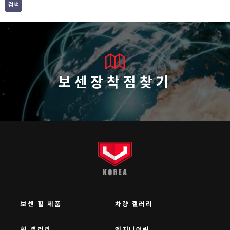
검색
보센장착점찾기
보센 휠 제품
차량 갤러리
휠 갤러리
엔지니어링