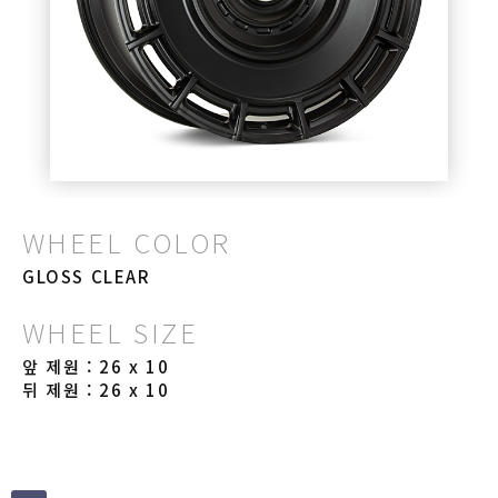
WHEEL COLOR
GLOSS CLEAR
WHEEL SIZE
앞 제원 : 26 x 10
뒤 제원 : 26 x 10