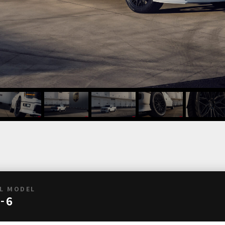
L MODEL
-6