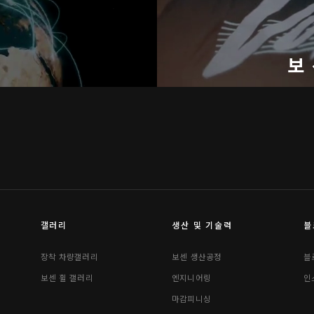
기
보
갤러리
생산 및 기술력
블
장착 차량갤러리
보센 생산공정
블
보센 휠 갤러리
엔지니어링
인
마감피니싱