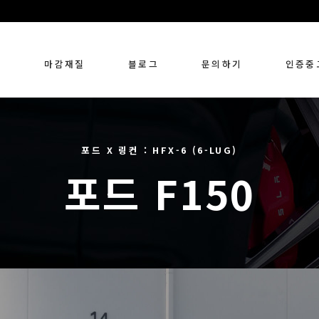
링
마감재질
블로그
문의하기
인증중
포드 X 링컨 : HFX-6 (6-LUG)
포드 F150