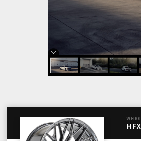
WHEE
HFX