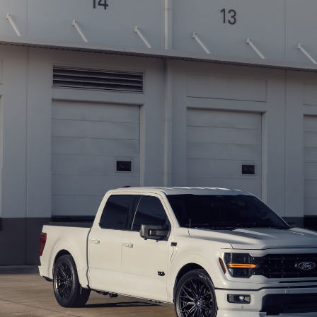
인지로버
아우디 Q8
컬레이드
테슬라 사이버트럭