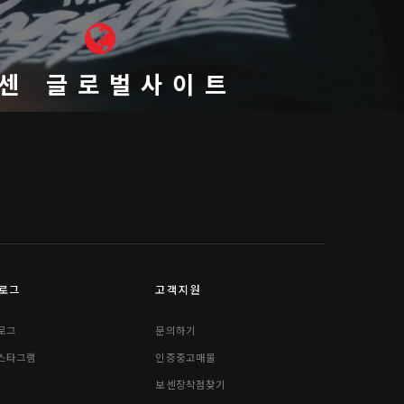
센 글로벌사이트
로그
고객지원
로그
문의하기
스타그램
인증중고매물
보센장착점찾기