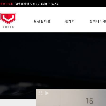
NOTICE
보센코리아 Call : 1588 - 6145
보센휠제품
갤러리
엔지니어
장착 차량 갤러리