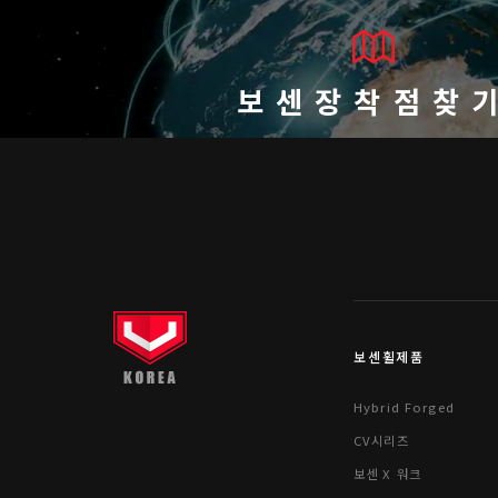
보센장착점찾
보센휠제품
Hybrid Forged
CV시리즈
보센 X 워크