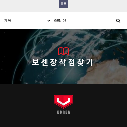
목록
보센장착점찾기