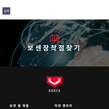
검색
보센장착점찾기
보센 휠 제품
차량 갤러리