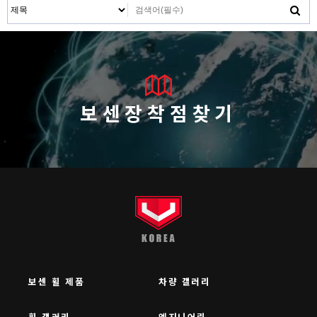
보센장착점찾기
보센 휠 제품
차량 갤러리
휠 갤러리
엔지니어링