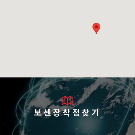
보센장착점찾기