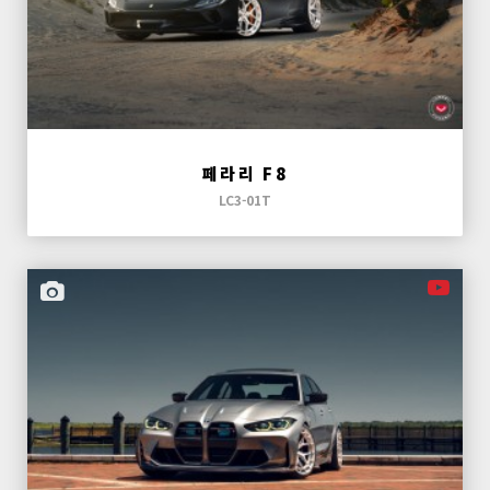
페라리 F8
LC3-01T