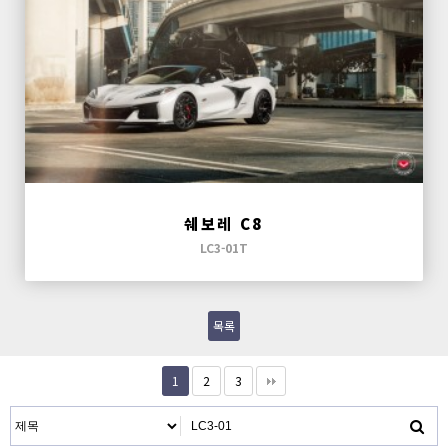
쉐보레 C8
LC3-01T
목록
1
2
3