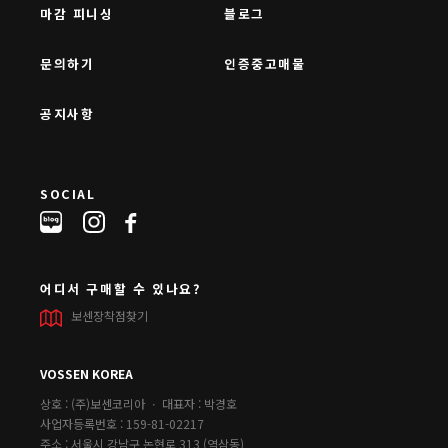
마감 피니싱
블로그
문의하기
인증중고매물
공지사항
SOCIAL
어디서 구매할 수 있나요?
보센장착점찾기
VOSSEN KOREA
상호 : (주)보센코리아 ㆍ 대표자 : 박경호
사업자등록번호 : 159-81-02217
주소 : 서울시 강남구 논현로 313 (역삼동)