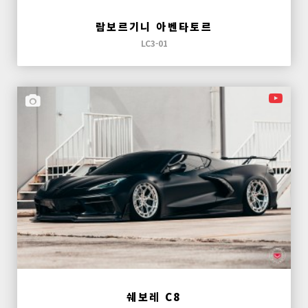
람보르기니 아벤타토르
LC3-01
쉐보레 C8