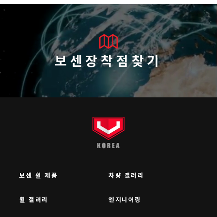
보센장착점찾기
보센 휠 제품
차량 갤러리
휠 갤러리
엔지니어링