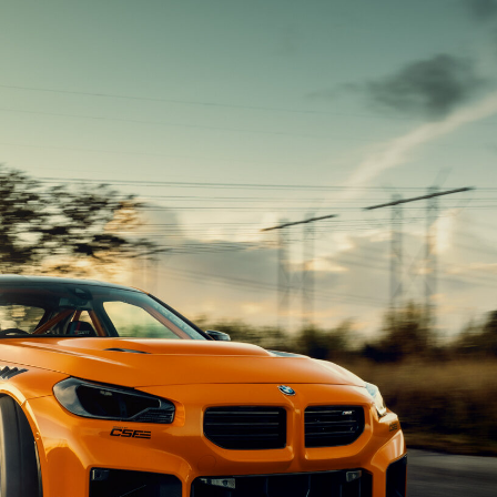
인지로버
아우디 Q8
컬레이드
테슬라 사이버트럭