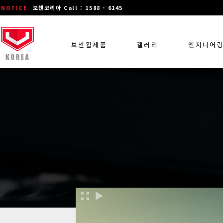
NOTICE
보센코리아 Call : 1588 - 6145
보센휠제품
갤러리
엔지니어
장착 차량 갤러리