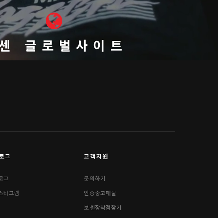
센 글로벌사이트
로그
고객지원
로그
문의하기
스타그램
인증중고매물
보센장착점찾기