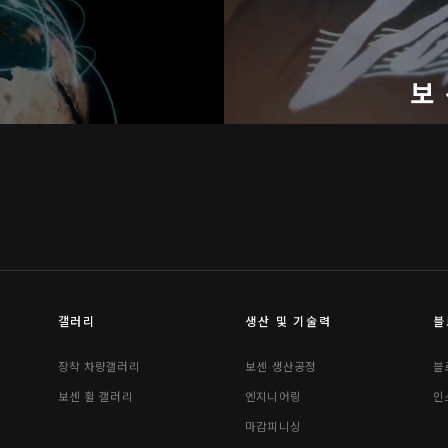
기
보
갤러리
생산 및 기술력
블
장착 차량갤러리
보센 생산공정
블
보센 휠 갤러리
엔지니어링
인
마감피니싱