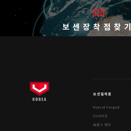
보센장착점찾
보센휠제품
Hybrid Forged
CV시리즈
보센 X 워크