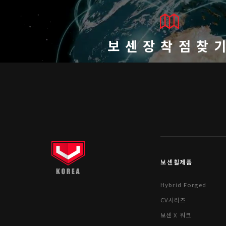
보센장착점찾
보센휠제품
Hybrid Forged
CV시리즈
보센 X 워크