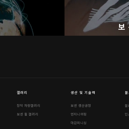
기
보
갤러리
생산 및 기술력
블
장착 차량갤러리
보센 생산공정
블
보센 휠 갤러리
엔지니어링
인
마감피니싱