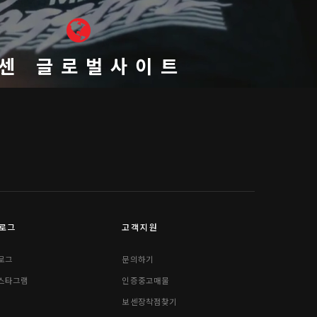
센 글로벌사이트
로그
고객지원
로그
문의하기
스타그램
인증중고매물
보센장착점찾기