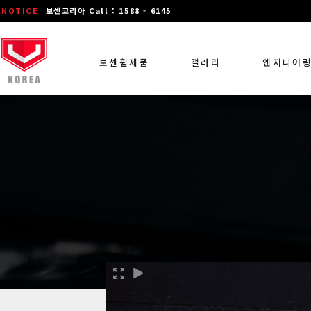
NOTICE
보센코리아 Call : 1588 - 6145
보센휠제품
갤러리
엔지니어
장착 차량 갤러리