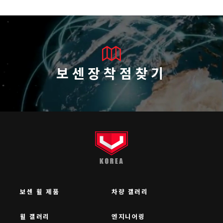
보센장착점찾기
보센 휠 제품
차량 갤러리
휠 갤러리
엔지니어링