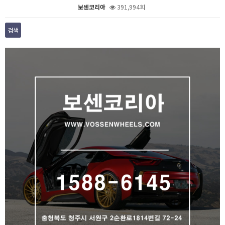
보센코리아
391,994회
검색
본문