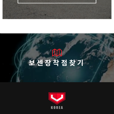
보센장착점찾기