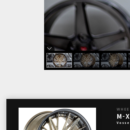
WHEE
M-X
Vosse