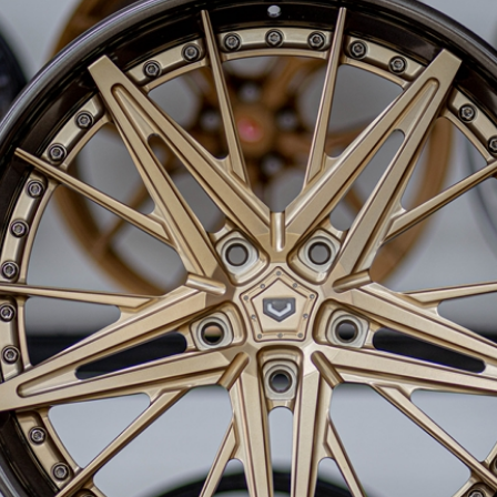
인지로버
아우디 Q8
컬레이드
테슬라 사이버트럭