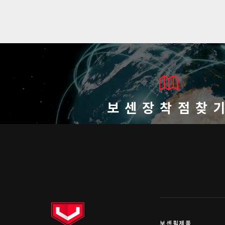
보센장착점찾
보센휠제품