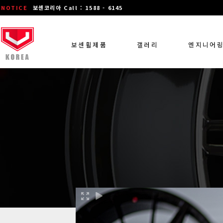
NOTICE
보센코리아 Call : 1588 - 6145
보센휠제품
갤러리
엔지니어
장착 차량 갤러리