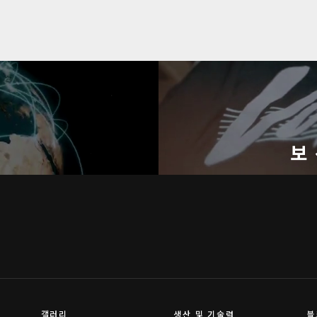
기
보
갤러리
생산 및 기술력
블