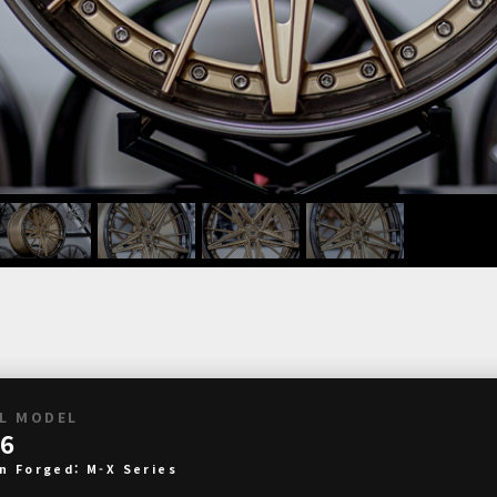
L MODEL
6
n Forged: M-X Series