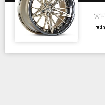
WH
Pati