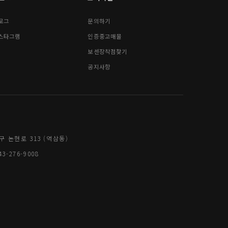
로그
문의하기
스타그램
인증중고매물
보센장착점찾기
공지사항
구 논현로 313 (역삼동)
3-276-9008