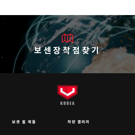
보센장착점찾기
보센 휠 제품
차량 갤러리