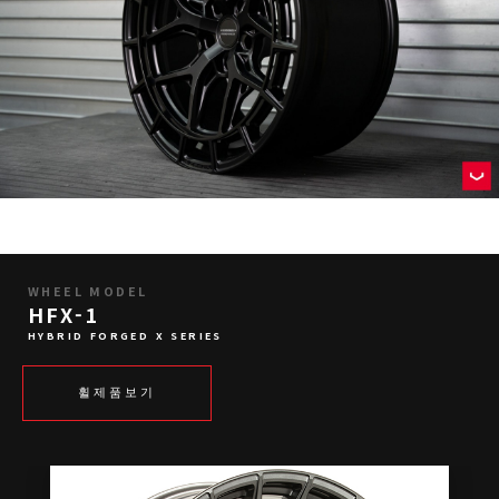
WHEEL MODEL
HFX-1
HYBRID FORGED X SERIES
휠제품보기