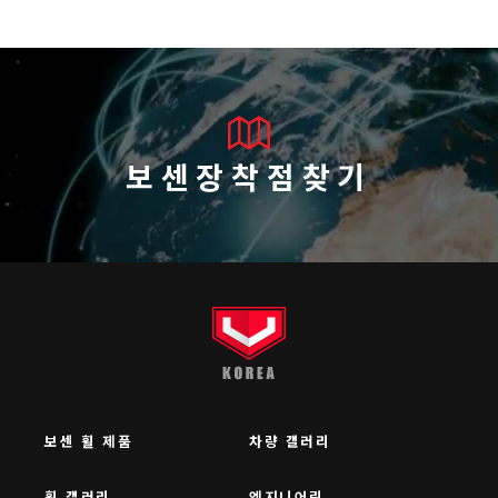
보센장착점찾기
보센 휠 제품
차량 갤러리
휠 갤러리
엔지니어링