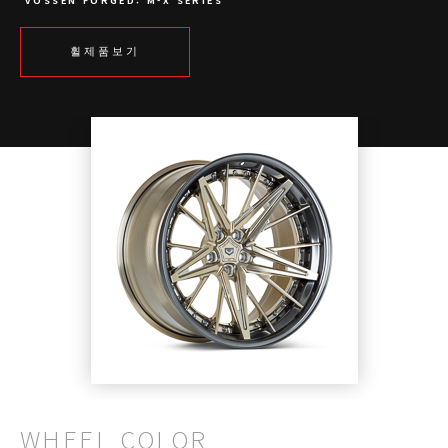
VOSSEN FORGED: M-X SERIES
휠제품보기
WHEEL COLOR