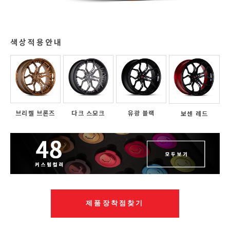
색상적용안내
브리켈 브론즈
다크 스모크
유광 블랙
보센 레드
제품장착점찾기