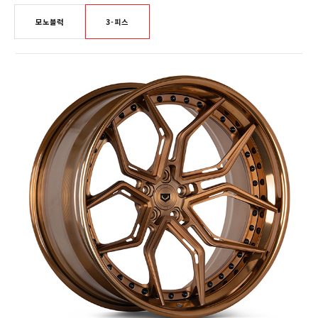
모노블럭
3-피스